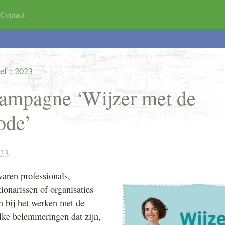
Contact
ndeling
code
Organisatie
TAF-SEH/AMBU/HAP
Agenda
ef
:
2023
campagne ‘Wijzer met de
ode’
023
aren professionals,
ionarissen of organisaties
 bij het werken met de
ke belemmeringen dat zijn,