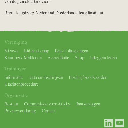
van de gemelde kinderen.’
Bron: Jeugdzorg Nederland; Nederlands Jeugdinstituut
Vereniging
Nieuws
Lidmaatschap
Bijscholingsdagen
Keurmerk Meldcode
Accreditatie
Shop
Inloggen leden
Trainingen
Informatie
Data en inschrijven
Inschrijfvoorwaarden
Klachtenprocedure
Organisatie
Bestuur
Commmissie voor Advies
Jaarverslagen
Privacyverklaring
Contact