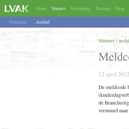
Home
Nieuws
Vereniging
Training
Shop
Overzicht
Overzicht
Lid worden
TAF-Kindermishandeling
Keurmerk Meldcode
TAF-Ouderenmisha
Gedrags
Overzicht
Archief
Nieuws
:
archi
Meldc
12 april 201
De meldcode h
(kinderdagverb
de Brancheorg
verstuurd naar