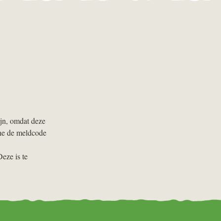
ijn, omdat deze
che de meldcode
eze is te