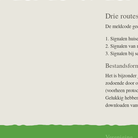
Drie route
De meldcode geef
1. Signalen huis
2. Signalen van 
3. Signalen bij 
Bestandsfor
Het is bijzonder
zodoende door or
(voorheen protoc
Gelukkig hebben
downloaden vanui
Vereniging