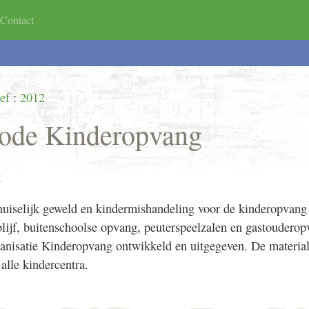
Contact
ndeling
code
Organisatie
TAF-SEH/AMBU/HAP
Agenda
ef
:
2012
ode Kinderopvang
2
uiselijk geweld en kindermishandeling voor de kinderopvang
lijf, buitenschoolse opvang, peuterspeelzalen en gastouderop
anisatie Kinderopvang ontwikkeld en uitgegeven. De material
 alle kindercentra.