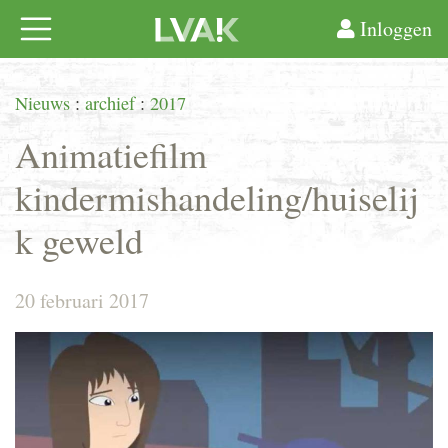
Inloggen
Nieuws
:
archief
:
2017
Animatiefilm
kindermishandeling/huiselij
k geweld
20 februari 2017