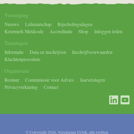
Vereniging
Nieuws
Lidmaatschap
Bijscholingsdagen
Keurmerk Meldcode
Accreditatie
Shop
Inloggen leden
Trainingen
Informatie
Data en inschrijven
Inschrijfvoorwaarden
Klachtenprocedure
Organisatie
Bestuur
Commmissie voor Advies
Jaarverslagen
Privacyverklaring
Contact
© Copyright 2026, Vereniging LVAK, alle rechten