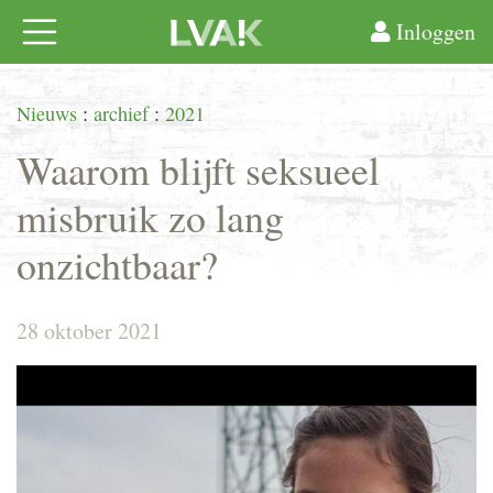
Inloggen
Nieuws
:
archief
:
2021
Waarom blijft seksueel
misbruik zo lang
onzichtbaar?
28 oktober 2021