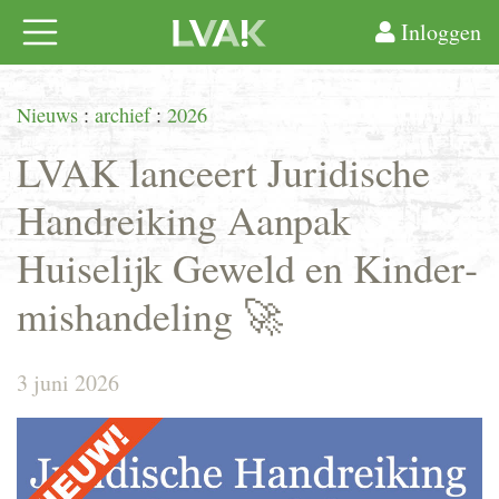
Inloggen
Nieuws
:
archief
:
2026
LVAK lanceert Juridische
Handreiking Aanpak
Huiselijk Geweld en Kinder­
mis­han­deling 🚀
3 juni 2026