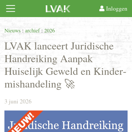
Inloggen
Nieuws
:
archief
:
2026
LVAK lanceert Juridische
Handreiking Aanpak
Huiselijk Geweld en Kinder­
mis­han­deling 🚀
3 juni 2026