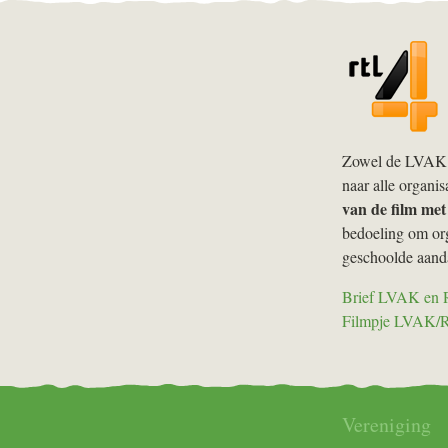
Zowel de LVAK al
naar alle organi
van de film met
bedoeling om org
geschoolde aanda
Brief LVAK en R
Filmpje LVAK/R
Vereniging