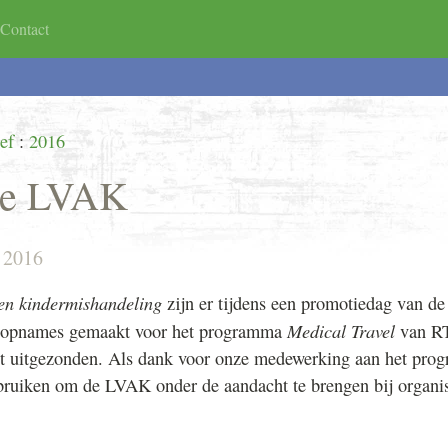
Contact
ndeling
code
Organisatie
TAF-SEH/AMBU/HAP
Agenda
ef
:
2016
je LVAK
 2016
en kindermishandeling
zijn er tijdens een promotiedag van 
Medical Travel
, opnames gemaakt voor het programma
van R
it uitgezonden. Als dank voor onze medewerking aan het pr
bruiken om de LVAK onder de aandacht te brengen bij organis