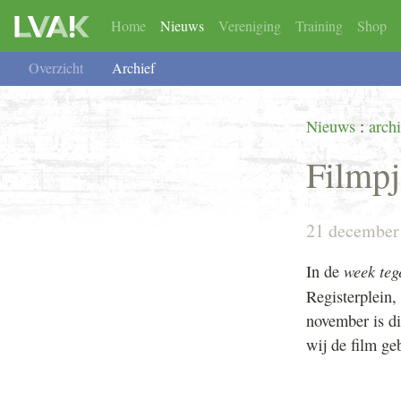
Home
Nieuws
Vereniging
Training
Shop
Overzicht
Overzicht
Lid worden
TAF-Kindermishandeling
Keurmerk Meldcode
TAF-Ouderenmisha
Gedrags
Overzicht
Archief
Nieuws
:
archi
Filmp
21 december
week teg
In de
Registerplein
november is d
wij de film ge